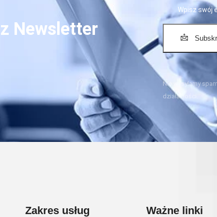
z Newsletter
Subskr
Nie wysyłamy spamu
działalności.
Zakres usług
Ważne linki