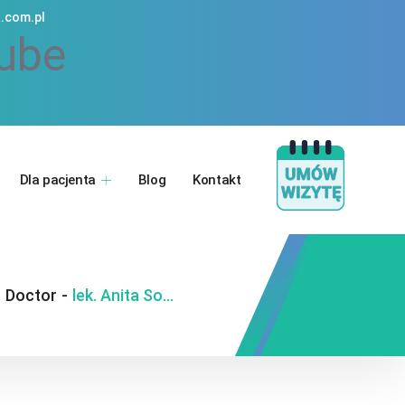
.com.pl
ube
Dla pacjenta
Blog
Kontakt
-
Doctor
-
lek. Anita Soboń