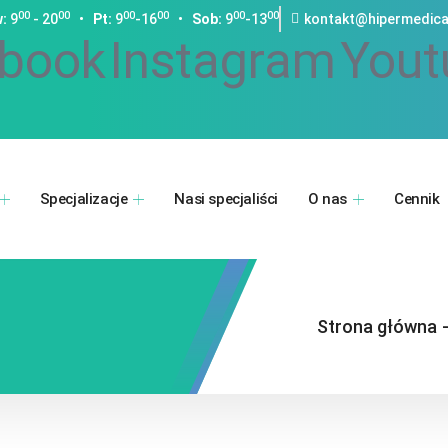
00
00
00
00
00
00
:
9
- 20
•
Pt:
9
-16
•
Sob:
9
-13
kontakt@hipermedica
book
Instagram
Yout
Specjalizacje
Nasi specjaliści
O nas
Cennik
Strona główna