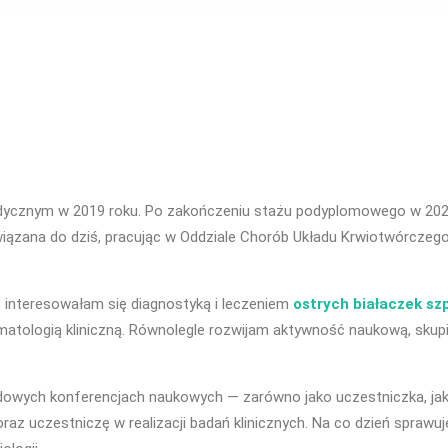
dycznym w 2019 roku. Po zakończeniu stażu podyplomowego w 2020
 związana do dziś, pracując w Oddziale Chorób Układu Krwiotwórcz
 interesowałam się diagnostyką i leczeniem
ostrych białaczek sz
ematologią kliniczną. Równolegle rozwijam aktywność naukową, skupi
odowych konferencjach naukowych — zarówno jako uczestniczka, jak 
raz uczestniczę w realizacji badań klinicznych. Na co dzień sprawu