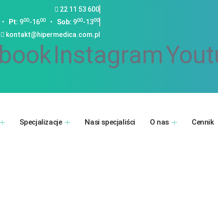
22 11 53 600
00
00
00
00
•
Pt:
9
-16
•
Sob:
9
-13
kontakt@hipermedica.com.pl
book
Instagram
Yout
Specjalizacje
Nasi specjaliści
O nas
Cennik