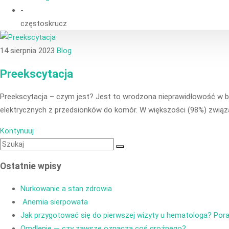
-
częstoskrucz
14 sierpnia 2023
Blog
Preekscytacja
Preekscytacja – czym jest? Jest to wrodzona nieprawidłowość w bu
elektrycznych z przedsionków do komór. W większości (98%) związ
Kontynuuj
Ostatnie wpisy
Nurkowanie a stan zdrowia
Anemia sierpowata
Jak przygotować się do pierwszej wizyty u hematologa? Pora
Omdlenie — czy zawsze oznacza coś groźnego?