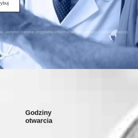
ybuj
. Jedynie rzetelne, przydatne informacje i aktualności z zakresu naszej
Godziny
otwarcia