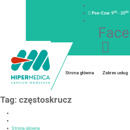
00
00
Pon-Czw:
9
- 20
Face
Strona główna
Zakres usług
Tag:
częstoskrucz
Strona główna