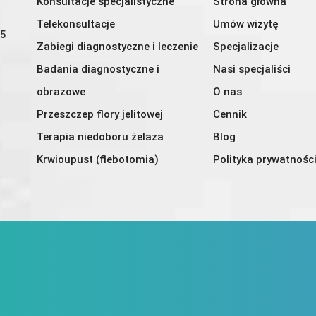
Konsultacje specjalistyczne
Strona główna
Telekonsultacje
Umów wizytę
U5
Zabiegi diagnostyczne i leczenie
Specjalizacje
Badania diagnostyczne i
Nasi specjaliści
obrazowe
O nas
Przeszczep flory jelitowej
Cennik
Terapia niedoboru żelaza
Blog
Krwioupust (flebotomia)
Polityka prywatnośc