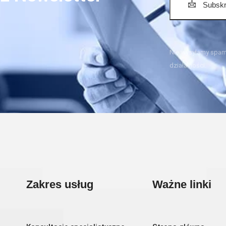
Subskr
Nie wysyłamy spamu
działalności.
Zakres usług
Ważne linki