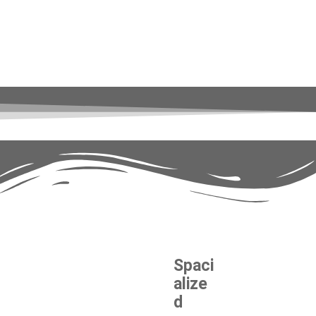
Spaci
alize
d