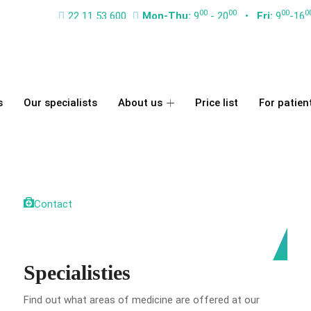
00
00
00
0
22 11 53 600
Mon-Thu:
9
- 20
•
Fri:
9
-16
Polish
s
Our specialists
About us
Price list
For patien
Contact
Specialisties
Find out what areas of medicine are offered at our