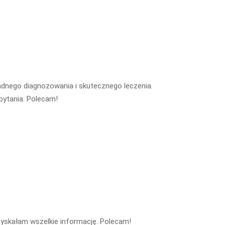
adnego diagnozowania i skutecznego leczenia.
pytania. Polecam!
zyskałam wszelkie informację. Polecam!