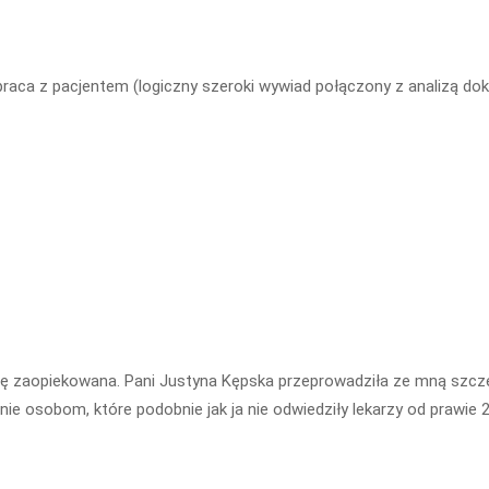
praca z pacjentem (logiczny szeroki wywiad połączony z analizą d
ię zaopiekowana. Pani Justyna Kępska przeprowadziła ze mną szcz
 osobom, które podobnie jak ja nie odwiedziły lekarzy od prawie 20