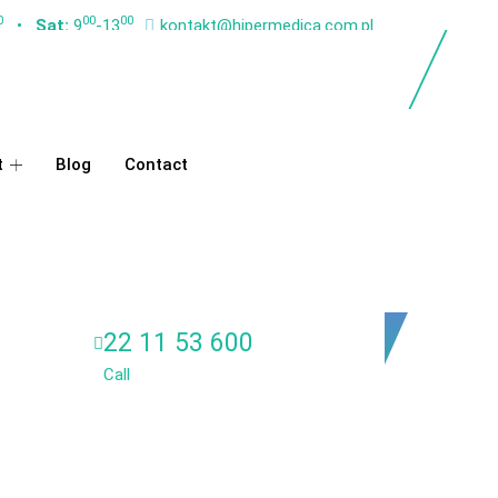
0
00
00
•
Sat:
9
-13
kontakt@hipermedica.com.pl
t
Blog
Contact
22 11 53 600
Call