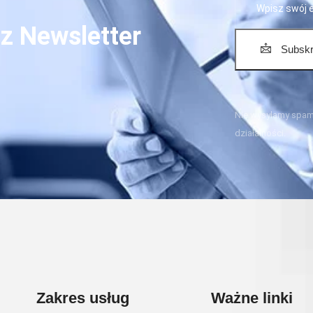
z Newsletter
Subskr
Nie wysyłamy spamu
działalności.
Zakres usług
Ważne linki