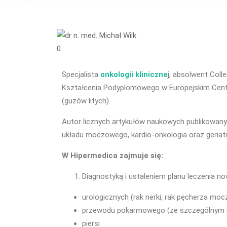
0
Specjalista
onkologii kliniczne
j, absolwent Col
Kształcenia Podyplomowego w Europejskim Centr
(guzów litych).
Autor licznych artykułów naukowych publikowan
układu moczowego, kardio-onkologia oraz geriatr
W Hipermedica zajmuje się:
Diagnostyką i ustaleniem planu leczenia n
urologicznych (rak nerki, rak pęcherza moczo
przewodu pokarmowego (ze szczególnym uwzg
piersi