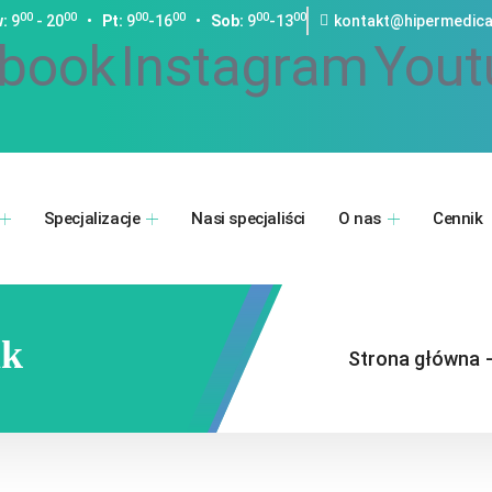
00
00
00
00
00
00
:
9
- 20
•
Pt:
9
-16
•
Sob:
9
-13
kontakt@hipermedica
book
Instagram
Yout
Specjalizacje
Nasi specjaliści
O nas
Cennik
lk
Strona główna