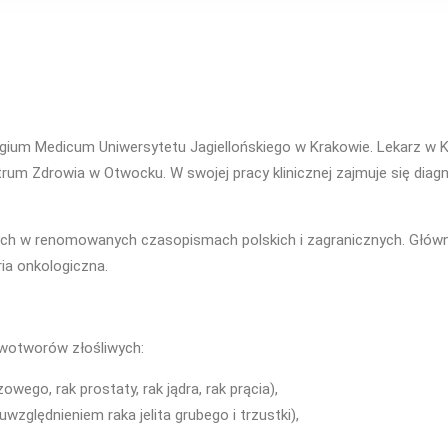
legium Medicum Uniwersytetu Jagiellońskiego w Krakowie. Lekarz w 
um Zdrowia w Otwocku. W swojej pracy klinicznej zajmuje się dia
ych w renomowanych czasopismach polskich i zagranicznych. Głów
ia onkologiczna.
owotworów złośliwych:
wego, rak prostaty, rak jądra, rak prącia),
lędnieniem raka jelita grubego i trzustki),