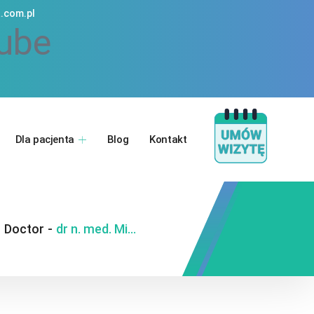
.com.pl
ube
Dla pacjenta
Blog
Kontakt
-
Doctor
-
dr n. med. Michał Wilk