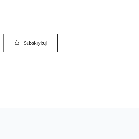
Subskrybuj
Nie wysyłamy spamu. Jedynie rzetelne, przydatne informacje i
aktualności z zakresu naszej działalności.